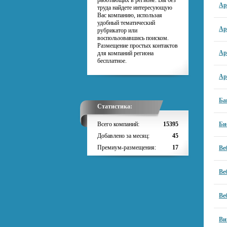
работающих в регионе. Вы без
Ар
труда найдете интересующую
Вас компанию, использая
удобный тематический
Ар
рубрикатор или
воспользовавшись поиском.
Размещение простых контактов
Ар
для компаний региона
бесплатное.
Ар
Ба
Статистика:
Всего компаний:
15395
Би
Добавлено за месяц:
45
Премиум-размещения:
17
Ве
Ве
Ве
Ви