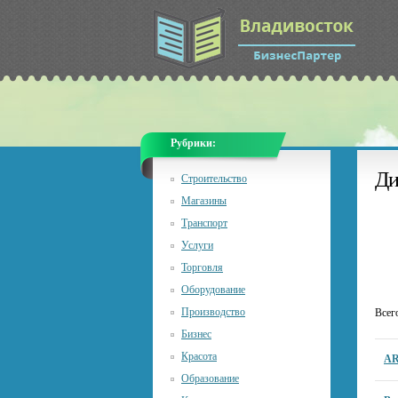
Рубрики:
Ди
Строительство
Магазины
Транспорт
Услуги
Торговля
Оборудование
Производство
Всег
Бизнес
Красота
A
Образование