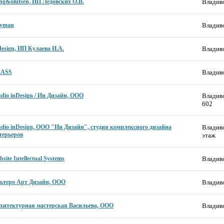
ng&olufsen, ИП Ледовских О.В.
Владиво
yman
Владиво
design, ИП Кулаева И.А.
Владиво
ASS
Владиво
udio inDesign / Ин Дизайн, ООО
Владиво
602
udio inDesign, ООО "Ин Дизайн", студия комплексного дизайна
Владиво
терьеров
этаж
site Intellectual Systems
Владиво
ьтеро Арт Дизайн, ООО
Владиво
хитектурная мастерская Васильева, ООО
Владиво