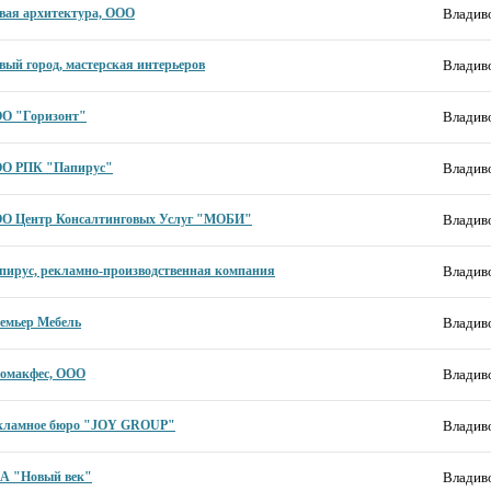
вая архитектура, ООО
Владиво
вый город, мастерская интерьеров
Владиво
О "Горизонт"
Владиво
О РПК "Папирус"
Владиво
О Центр Консалтинговых Услуг "МОБИ"
Владиво
пирус, рекламно-производственная компания
Владиво
емьер Мебель
Владиво
омакфес, ООО
Владиво
кламное бюро "JOY GROUP"
Владиво
А "Новый век"
Владиво