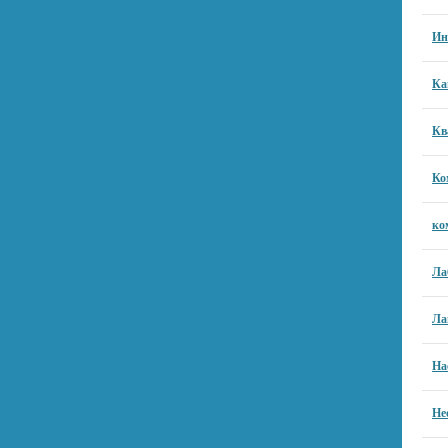
Ин
Ка
Кв
Ко
ко
Ла
Ла
На
Не