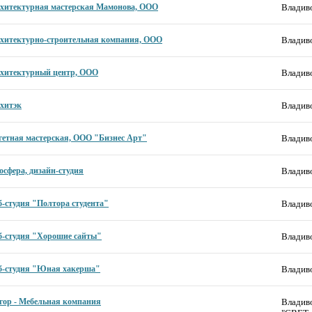
хитектурная мастерская Мамонова, ООО
Владиво
хитектурно-строительная компания, ООО
Владиво
хитектурный центр, ООО
Владиво
хитэк
Владиво
гетная мастерская, ООО "Бизнес Арт"
Владиво
осфера, дизайн-студия
Владиво
б-студия "Полтора студента"
Владиво
б-студия "Хорошие сайты"
Владиво
б-студия "Юная хакерша"
Владиво
гор - Мебельная компания
Владиво