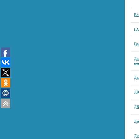
Вл
ГА
Гр
Да
ко
Да
ДВ
ДВ
Де
Ди