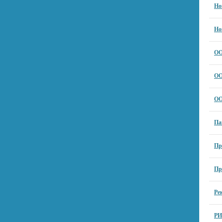
Но
Но
ОО
ОО
ОО
Па
Пр
Пр
Ре
РИ