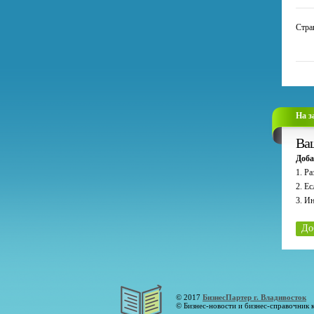
Стра
На з
Ваш
Доба
1. Р
2. Е
3. И
До
© 2017
БизнесПартер г. Владивосток
© Бизнес-новости и бизнес-справочник 