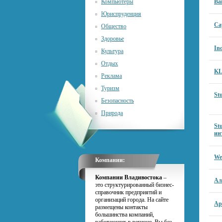
Компьютеры
Ba
Юриспруденция
Ca
Общество
Здоровье
In
Культура
Отдых
KL
Реклама
Туризм
St
Безопасность
Природа
St
ин
Web
Компании:
Компании Владивостока
–
Ал
это структурированный бизнес-
справочник предприятий и
организаций города. На сайте
Ар
размещены контакты
большинства компаний,