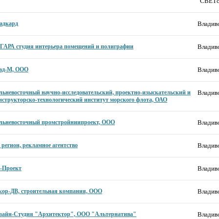
"СВЕТс
адкард
Владиво
ГАРА студия интерьера помещений и полиграфии
Владиво
ад-М, ООО
Владиво
льневосточный научно-исследовательский, проектно-изыскательский и
Владиво
нструкторско-технологический институт морского флота, ОАО
льневосточный промстройниипроект, ООО
Владиво
 регион, рекламное агентство
Владиво
-Проект
Владиво
кор-ДВ, строительная компания, ООО
Владиво
зайн-Студия "Архитектор", ООО "Альтернатива"
Владиво