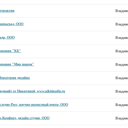
терактив
Владиво
меньград, ООО
Владиво
адр, ООО
Владиво
мпания "КБ"
Владиво
мпания "Мир шаров"
Владиво
боратория дизайна
Владиво
ндшафт от Никитиной, www.nikitinadiz.ru
Владиво
следие-Росс, научно-проектный центр, ООО
Владиво
о-Комфорт, дизайн-студия, ООО
Владиво