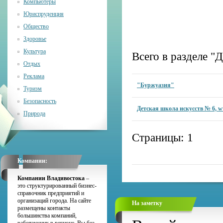
Компьютеры
Юриспруденция
Общество
Здоровье
Культура
Всего в разделе "
Отдых
Реклама
"Буржуазия"
Туризм
Безопасность
Детская школа искусств № 6, w
Природа
Страницы:
1
Компании:
Компании Владивостока
–
это структурированный бизнес-
справочник предприятий и
организаций города. На сайте
На заметку
размещены контакты
большинства компаний,