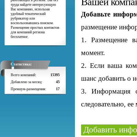
Вашей компан
работающих в регионе. Вы без
труда найдете интересующую
Вас компанию, использая
Добавьте информ
удобный тематический
рубрикатор или
воспользовавшись поиском.
размещение инфор
Размещение простых контактов
для компаний региона
бесплатное.
1. Размещение 
момент.
2. Если ваша ком
Статистика:
Всего компаний:
15395
шанс добавить о 
Добавлено за месяц:
45
Премиум-размещения:
17
3. Информация о
следовательно, ее
Добавить инфо