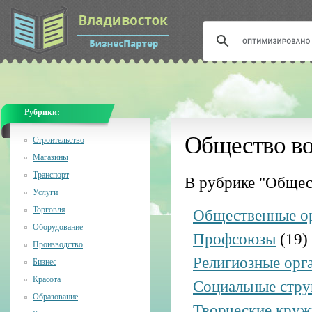
Рубрики:
Общество во
Строительство
Магазины
Транспорт
В рубрике "Общес
Услуги
Торговля
Общественные о
Оборудование
Профсоюзы
(19)
Производство
Религиозные орг
Бизнес
Красота
Социальные стр
Образование
Творческие круж