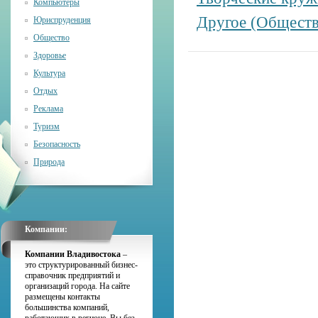
Компьютеры
Другое (Обществ
Юриспруденция
Общество
Здоровье
Культура
Отдых
Реклама
Туризм
Безопасность
Природа
Компании:
Компании Владивостока
–
это структурированный бизнес-
справочник предприятий и
организаций города. На сайте
размещены контакты
большинства компаний,